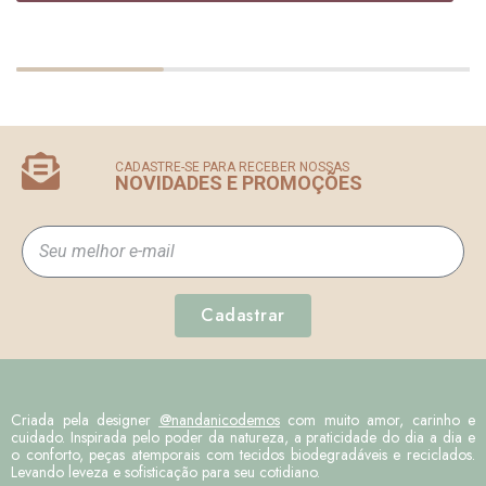
CADASTRE-SE PARA RECEBER NOSSAS
NOVIDADES E PROMOÇÕES
Cadastrar
Criada pela designer
@nandanicodemos
com muito amor, carinho e
cuidado. Inspirada pelo poder da natureza, a praticidade do dia a dia e
o conforto, peças atemporais com tecidos biodegradáveis e reciclados.
Levando leveza e sofisticação para seu cotidiano.