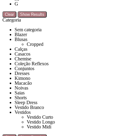
G
Clear
Show Results
Categoria
Sem categoria
Blazer
Blusas
Cropped
Calças
Casacos
Chemise
Coleção Reflexos
Conjuntos
Dresses
Kimono
Macacão
Noivas
Saias
Shorts
Sleep Dress
Vestido Branco
Vestidos
Vestido Curto
Vestido Longo
Vestido Midi