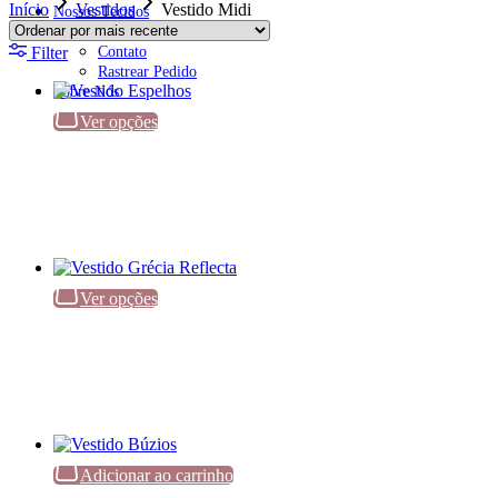
Início
Vestidos
Vestido Midi
Nossos Tecidos
Fale Conosco
Filter
Contato
Rastrear Pedido
Sobre Nós
Ver opções
Ver opções
Adicionar ao carrinho