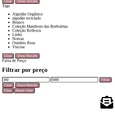
Clear
Show Results
Tags
Algodão Orgânico
algodão reciclado
Branco
Coleção Manifesto das Borboletas
Coleção Reflexos
Linho
Noivas
Outubro Rosa
Viscose
Clear
Show Results
Faixa de Preço
Filtrar por preço
Filtrar
Clear
Show Results
Filter
Reset Filter