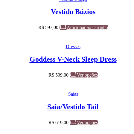
Vestido Búzios
R$
597,00
Adicionar ao carrinho
Dresses
Goddess V-Neck Sleep Dress
R$
599,00
Ver opções
Saias
Saia/Vestido Tail
R$
619,00
Ver opções