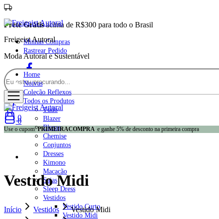
Frete Grátis
acima de R$300 para todo o Brasil
Freigeist Autoral
Minhas Compras
Rastrear Pedido
Moda Autoral e Sustentável
Facebook
Home
Noivas
Instagram
Coleção Reflexos
Todos os Produtos
Tudo
0
Blazer
0
Blusas
Use o cupom
PRIMEIRACOMPRA
e ganhe 5% de desconto na primeira compra
Chemise
Conjuntos
Dresses
Kimono
Macacão
Vestido Midi
Saias
Sleep Dress
Vestidos
Vestido Curto
Início
Vestidos
Vestido Midi
Vestido Midi